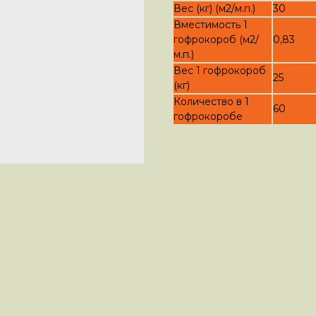
Вес (кг) (м2/м.п.)
30
Вместимость 1
гофрокороб (м2/
0,83
м.п.)
Вес 1 гофрокороб
25
(кг)
Количество в 1
60
гофрокоробе