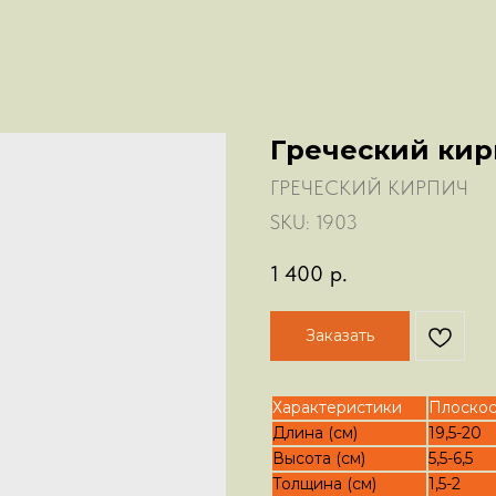
Греческий ки
ГРЕЧЕСКИЙ КИРПИЧ
SKU:
1903
1 400
р.
Заказать
Характеристики
Плоскос
Длина (см)
19,5-20
Высота (см)
5,5-6,5
Толщина (см)
1,5-2