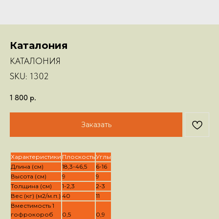
Каталония
КАТАЛОНИЯ
SKU:
1302
1 800
р.
Заказать
Характеристики
Плоскость
Углы
Длина (см)
18,3-46,5
6-16
Высота (см)
9
9
Толщина (см)
1-2,3
2-3
Вес (кг) (м2/м.п.)
40
11
Вместимость 1
гофрокороб
0,5
0,9