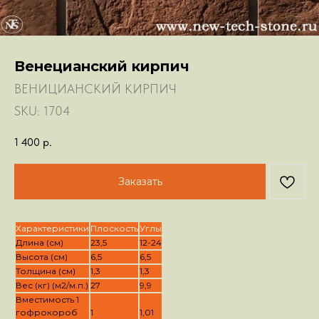
Венецианский кирпич
ВЕНИЦИАНСКИЙ КИРПИЧ
SKU:
1704
1 400
р.
Заказать
Характеристики
Плоскость
Углы
Длина (см)
23,5
12-24
Высота (см)
6,5
6,5
Толщина (см)
1,3
1,3
Вес (кг) (м2/м.п.)
27
9,9
Вместимость 1
гофрокороб
1
1,01