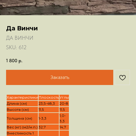
Да Винчи
ДА ВИНЧИ
SKU:
612
1 800
р.
Заказать
Характеристики
Плоскость
Углы
Длина (см)
23,5-48,3
20-8
Высота (см)
11,5
11,5
1,0-
Толщина (см)
1-3,3
3,3
Вес (кг) (м2/м.п.)
32,7
14,7
Вместимость 1