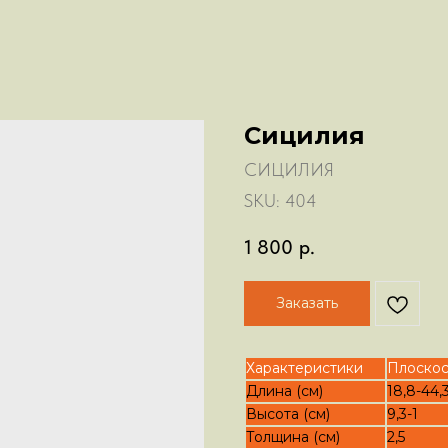
Сицилия
СИЦИЛИЯ
SKU:
404
1 800
р.
Заказать
Характеристики
Плоскос
Длина (см)
18,8-44,
Высота (см)
9,3-1
Толщина (см)
2,5