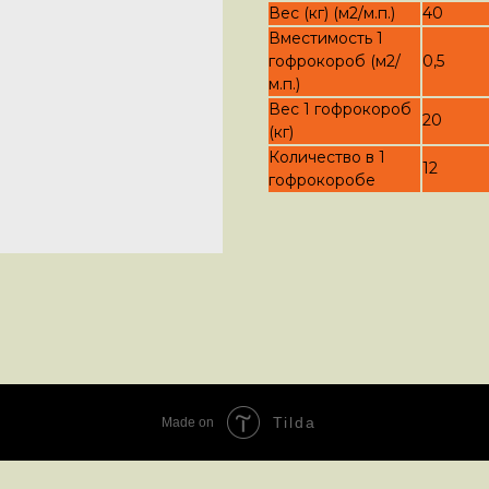
Вес (кг) (м2/м.п.)
40
Вместимость 1
гофрокороб (м2/
0,5
м.п.)
Вес 1 гофрокороб
20
(кг)
Количество в 1
12
гофрокоробе
Tilda
Made on