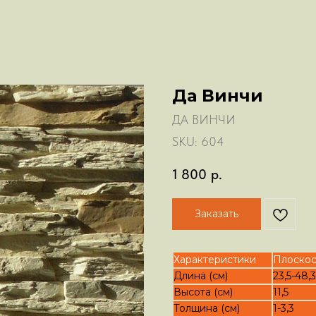
Да Винчи
ДА ВИНЧИ
SKU:
604
1 800
р.
Заказать
Характеристики
Плоскос
Длина (см)
23,5-48,3
Высота (см)
11,5
Толщина (см)
1-3,3