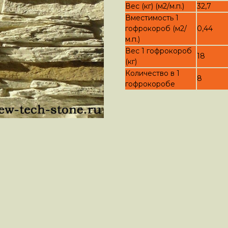
Вес (кг) (м2/м.п.)
32,7
Вместимость 1
гофрокороб (м2/
0,44
м.п.)
Вес 1 гофрокороб
18
(кг)
Количество в 1
8
гофрокоробе