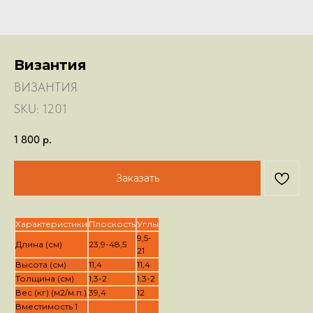
Византия
ВИЗАНТИЯ
SKU:
1201
1 800
р.
Заказать
Характеристики
Плоскость
Углы
9,5-
Длина (см)
23,9-48,5
21
Высота (см)
11,4
11,4
Толщина (см)
1,3-2
1,3-2
Вес (кг) (м2/м.п.)
39,4
12
Вместимость 1