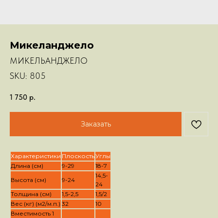
Микеланджело
МИКЕЛЬАНДЖЕЛО
SKU:
805
1 750
р.
Заказать
Характеристики
Плоскость
Углы
Длина (см)
9-29
18-7
14,5-
Высота (см)
9-24
24
Толщина (см)
1,5-2,5
1,5/2
Вес (кг) (м2/м.п.)
32
10
Вместимость 1